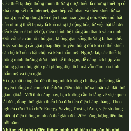
Các thiết bị điện thông minh thường được hiểu là những thiết bị có
khả năng kết nối Internet, giao tiếp với nhau và điều khiển từ xa
thông qua ứng dụng trên điện thoại hoặc giọng nói. Điểm nổi bật
của những thiết bị này là khả năng tự động hóa, từ việc bật tắt đèn
đến kiểm soát nhiệt độ, điều chỉnh hệ thống âm thanh và an ninh.
Đối với các căn hộ nhỏ gọn, không gian sống thường bị hạn chế.
Việc sử dụng các giải pháp điện truyền thống đôi khi có thể khiến
căn hộ trở nên chật chội và kém thẩm mỹ. Ngược lại, các thiết bị
thông minh thường được thiết kế tinh gọn, dễ dàng tích hợp vào
không gian nhỏ, giúp giải phóng diện tích mà vẫn đảm bảo tính
thẩm mỹ và tiện nghi.
Ví dụ, một công tắc đèn thông minh không chỉ thay thế công tắc
truyền thống mà còn có thể được điều khiển từ xa hoặc cài đặt thời
gian bật/tắt. Với tính năng này, bạn không cần lo lắng về việc quên
tắt đèn, đồng thời giảm thiểu hóa đơn tiền điện hàng tháng. Theo
nghiên cứu từ tổ chức Energy Saving Trust tại Anh, việc sử dụng
thiết bị điện thông minh có thể giảm đến 20% năng lượng tiêu thụ
mỗi năm.
Những giải pháp điện thông minh phổ biến cho căn hộ nhỏ