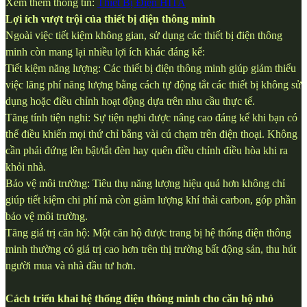
Xem thêm thông tin:
Thiết Bị Điện HITA
Lợi ích vượt trội của thiết bị điện thông minh
Ngoài việc tiết kiệm không gian, sử dụng các thiết bị điện thông
minh còn mang lại nhiều lợi ích khác đáng kể:
Tiết kiệm năng lượng: Các thiết bị điện thông minh giúp giảm thiểu
việc lãng phí năng lượng bằng cách tự động tắt các thiết bị không sử
dụng hoặc điều chỉnh hoạt động dựa trên nhu cầu thực tế.
Tăng tính tiện nghi: Sự tiện nghi được nâng cao đáng kể khi bạn có
thể điều khiển mọi thứ chỉ bằng vài cú chạm trên điện thoại. Không
cần phải đứng lên bật/tắt đèn hay quên điều chỉnh điều hòa khi ra
khỏi nhà.
Bảo vệ môi trường: Tiêu thụ năng lượng hiệu quả hơn không chỉ
giúp tiết kiệm chi phí mà còn giảm lượng khí thải carbon, góp phần
bảo vệ môi trường.
Tăng giá trị căn hộ: Một căn hộ được trang bị hệ thống điện thông
minh thường có giá trị cao hơn trên thị trường bất động sản, thu hút
người mua và nhà đầu tư hơn.
Cách triển khai hệ thống điện thông minh cho căn hộ nhỏ