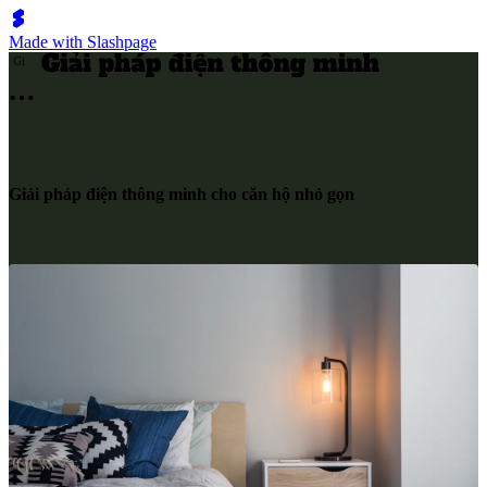
Made with Slashpage
G
i
Giải pháp điện thông minh cho căn hộ nhỏ gọn