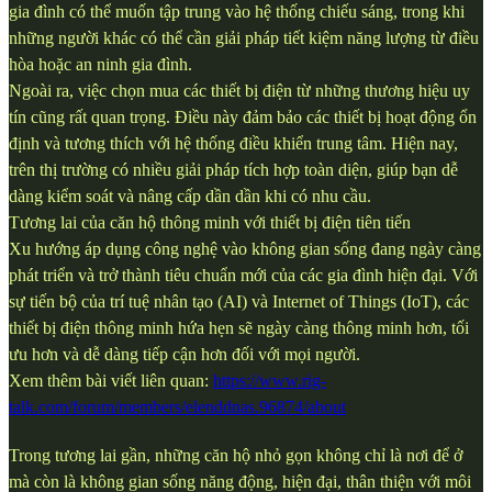
gia đình có thể muốn tập trung vào hệ thống chiếu sáng, trong khi
những người khác có thể cần giải pháp tiết kiệm năng lượng từ điều
hòa hoặc an ninh gia đình.
Ngoài ra, việc chọn mua các thiết bị điện từ những thương hiệu uy
tín cũng rất quan trọng. Điều này đảm bảo các thiết bị hoạt động ổn
định và tương thích với hệ thống điều khiển trung tâm. Hiện nay,
trên thị trường có nhiều giải pháp tích hợp toàn diện, giúp bạn dễ
dàng kiểm soát và nâng cấp dần dần khi có nhu cầu.
Tương lai của căn hộ thông minh với thiết bị điện tiên tiến
Xu hướng áp dụng công nghệ vào không gian sống đang ngày càng
phát triển và trở thành tiêu chuẩn mới của các gia đình hiện đại. Với
sự tiến bộ của trí tuệ nhân tạo (AI) và Internet of Things (IoT), các
thiết bị điện thông minh hứa hẹn sẽ ngày càng thông minh hơn, tối
ưu hơn và dễ dàng tiếp cận hơn đối với mọi người.
Xem thêm bài viết liên quan:
https://www.rig-
talk.com/forum/members/elenddnas.96874/about
Trong tương lai gần, những căn hộ nhỏ gọn không chỉ là nơi để ở
mà còn là không gian sống năng động, hiện đại, thân thiện với môi