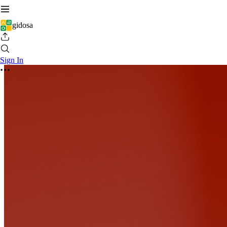
gidosa
Sign In