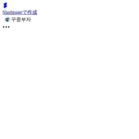
Slashpageで作成
꾸중부자