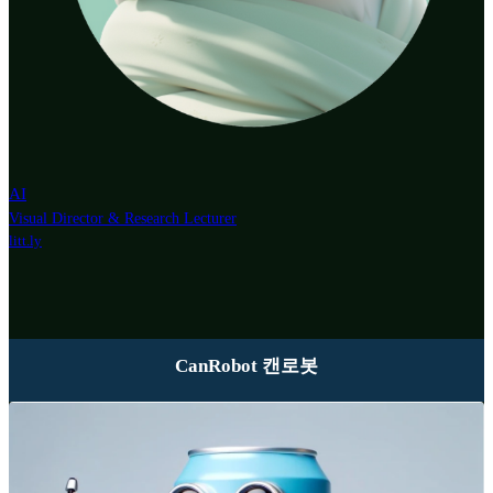
AI
Visual Director & Research Lecturer
litt.ly
CanRobot 캔로봇