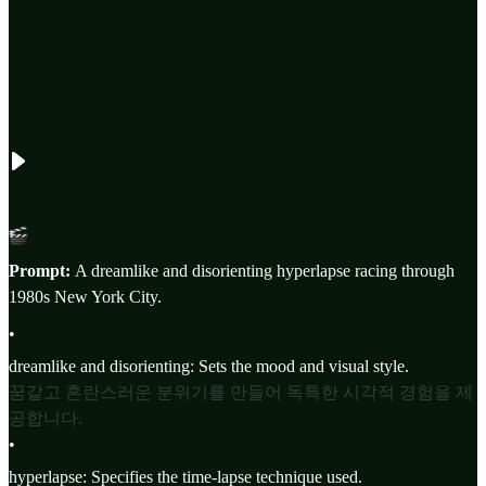
Prompt:
A dreamlike and disorienting hyperlapse racing through
1980s New York City.
•
dreamlike and disorienting: Sets the mood and visual style.
꿈같고 혼란스러운 분위기를 만들어 독특한 시각적 경험을 제
공합니다.
•
hyperlapse: Specifies the time-lapse technique used.