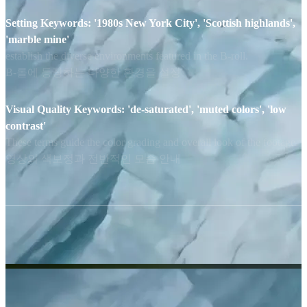
Setting Keywords: '1980s New York City', 'Scottish highlands',
'marble mine'
establish the diverse environments featured in the B-roll.
B-롤에 등장하는 다양한 환경을 설정
Visual Quality Keywords: 'de-saturated', 'muted colors', 'low
contrast'
These terms guide the color grading and overall look of the footage.
영상의 색보정과 전반적인 모습 안내