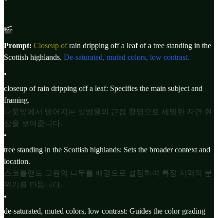
Prompt:
Closeup of
rain dripping off a leaf of a tree standing in the
Scottish highlands.
De-saturated, muted colors, low contrast.
•
closeup of rain dripping off a leaf: Specifies the main subject and
framing.
나뭇잎에서 떨어지는 빗방울의 근접 촬영으로 세밀한 자연 현
상을 보여줍니다.
•
tree standing in the Scottish highlands: Sets the broader context and
location.
스코틀랜드 고원의 나무를 배경으로 설정하여 특정 지역의 분
위기를 만듭니다.
•
de-saturated, muted colors, low contrast: Guides the color grading