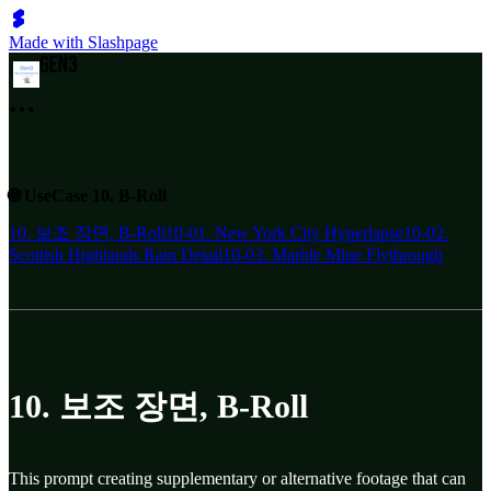
Made with Slashpage
🌐 UseCase 10. B-Roll
10. 보조 장면, B-Roll
10-01. New York City Hyperlapse
10-02.
Scottish Highlands Rain Detail
10-03. Marble Mine Flythrough
10. 보조 장면, B-Roll
This prompt creating supplementary or alternative footage that can