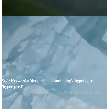
Style Keywords: 'dreamlike', 'disorienting', 'hyperlapse',
'hyperspeed'
These keywords define the visual style and pacing of the B-roll
footage.
B-롤 영상의 시각적 스타일과 속도 정의