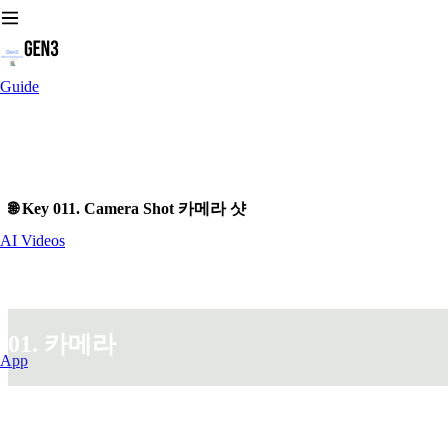
Guide
🌐 Key 011. Camera Shot 카메라 샷
AI Videos
01. 카메라
App