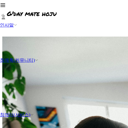
인사말
참깨톡(커뮤니티)
참깨터(서비스)