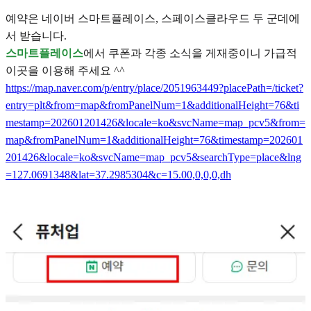
예약은 네이버 스마트플레이스, 스페이스클라우드 두 군데에
서 받습니다.
스마트플레이스
에서 쿠폰과 각종 소식을 게재중이니 가급적
이곳을 이용해 주세요 ^^
https://map.naver.com/p/entry/place/2051963449?placePath=/ticket?
entry=plt&from=map&fromPanelNum=1&additionalHeight=76&ti
mestamp=202601201426&locale=ko&svcName=map_pcv5&from=
map&fromPanelNum=1&additionalHeight=76&timestamp=202601
201426&locale=ko&svcName=map_pcv5&searchType=place&lng
=127.0691348&lat=37.2985304&c=15.00,0,0,0,dh