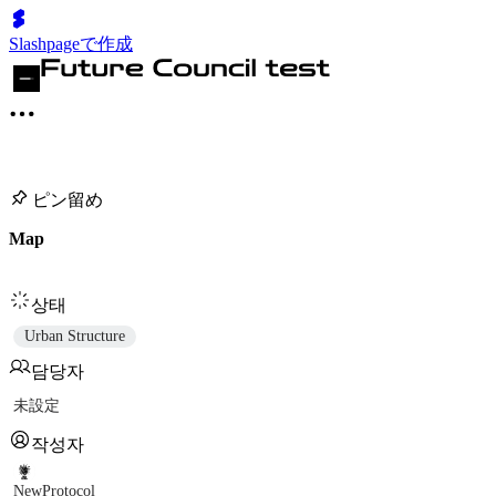
Slashpageで作成
ピン留め
Map
상태
Urban Structure
담당자
未設定
작성자
NewProtocol