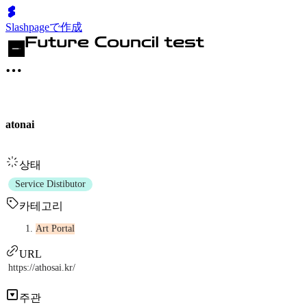
Slashpageで作成
atonai
상태
Service Distibutor
카테고리
Art Portal
URL
https://athosai.kr/
주관