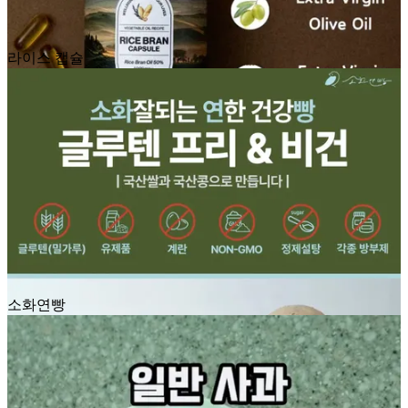
라이스 캡슐
소화연빵