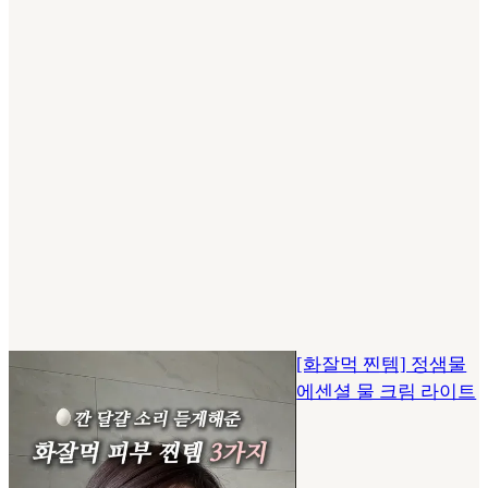
[화잘먹 찐템] 정샘물
에센셜 물 크림 라이트