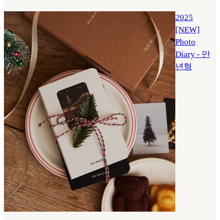
2025
[NEW]
Photo
Diary - 만
년형