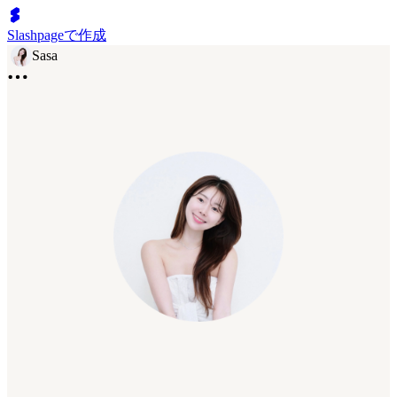
Slashpageで作成
Sasa