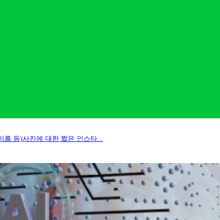
름 등)사진에 대한 짧은 인스타...