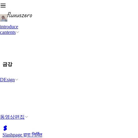
introduce
cantents
금강
DEsign
동영상편집
Slashpage द्वारा निर्मित