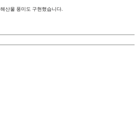
 해산물 풍미도 구현했습니다.