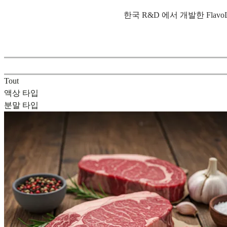
한국 R&D 에서 개발한 Flavo
Tout
액상 타입
분말 타입