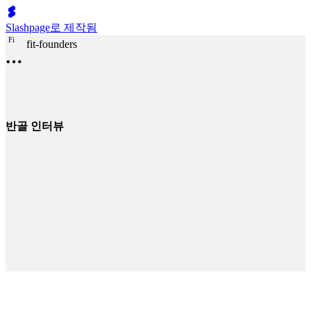
Slashpage로 제작됨
F
i
fit-founders
반골 인터뷰