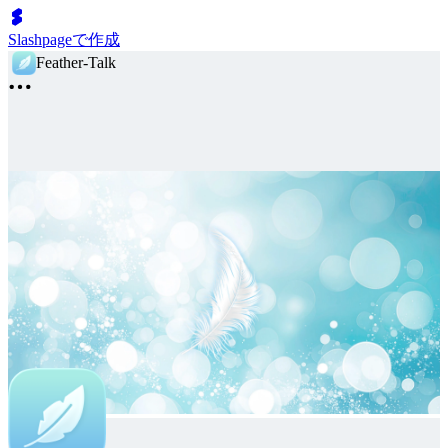
Slashpageで作成
Feather-Talk