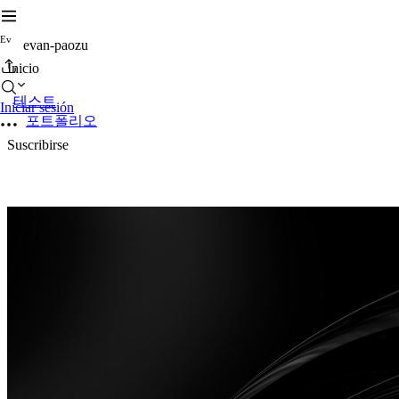
E
v
evan-paozu
Inicio
테스트
Iniciar sesión
포트폴리오
Suscribirse