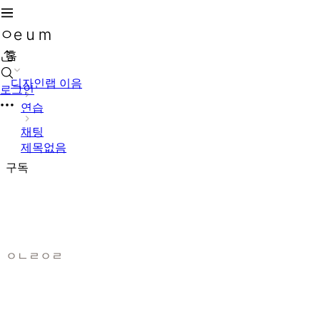
홈
디자인랩 이음
로그인
연습
채팅
제목없음
구독
ㅇㄴㄹㅇㄹ