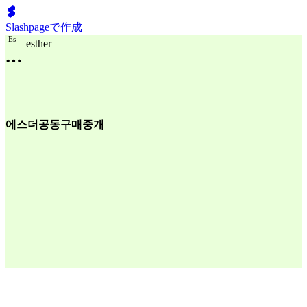
Slashpageで作成
E
s
esther
에스더공동구매중개