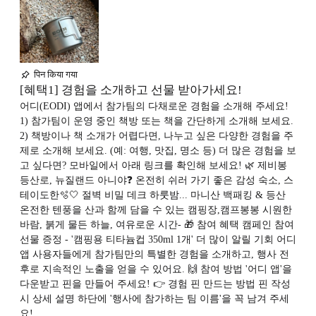
पिन किया गया
[혜택1] 경험을 소개하고 선물 받아가세요!
어디(EODI) 앱에서 참가팀의 다채로운 경험을 소개해 주세요!
1) 참가팀이 운영 중인 책방 또는 책을 간단하게 소개해 보세요.
2) 책방이나 책 소개가 어렵다면, 나누고 싶은 다양한 경험을 주
제로 소개해 보세요. (예: 여행, 맛집, 명소 등) 더 많은 경험을 보
고 싶다면? 모바일에서 아래 링크를 확인해 보세요! 🌿 제비봉
등산로, 뉴질랜드 아니야❓ 온전히 쉬러 가기 좋은 감성 숙소, 스
테이도한🫧🤍 절벽 비밀 데크 하룻밤... 마니산 백패킹 & 등산
온전한 텐풍을 산과 함께 담을 수 있는 캠핑장,캠프봉봉 시원한
바람, 붉게 물든 하늘, 여유로운 시간- 🎁 참여 혜택 캠페인 참여
선물 증정 - '캠핑용 티타늄컵 350ml 1개' 더 많이 알릴 기회 어디
앱 사용자들에게 참가팀만의 특별한 경험을 소개하고, 행사 전
후로 지속적인 노출을 얻을 수 있어요. 🙌 참여 방법 '어디 앱'을
다운받고 핀을 만들어 주세요! 👉 경험 핀 만드는 방법 핀 작성
시 상세 설명 하단에 '행사에 참가하는 팀 이름'을 꼭 남겨 주세
요!