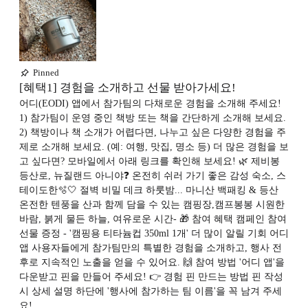
Pinned
[혜택1] 경험을 소개하고 선물 받아가세요!
어디(EODI) 앱에서 참가팀의 다채로운 경험을 소개해 주세요!
1) 참가팀이 운영 중인 책방 또는 책을 간단하게 소개해 보세요.
2) 책방이나 책 소개가 어렵다면, 나누고 싶은 다양한 경험을 주
제로 소개해 보세요. (예: 여행, 맛집, 명소 등) 더 많은 경험을 보
고 싶다면? 모바일에서 아래 링크를 확인해 보세요! 🌿 제비봉
등산로, 뉴질랜드 아니야❓ 온전히 쉬러 가기 좋은 감성 숙소, 스
테이도한🫧🤍 절벽 비밀 데크 하룻밤... 마니산 백패킹 & 등산
온전한 텐풍을 산과 함께 담을 수 있는 캠핑장,캠프봉봉 시원한
바람, 붉게 물든 하늘, 여유로운 시간- 🎁 참여 혜택 캠페인 참여
선물 증정 - '캠핑용 티타늄컵 350ml 1개' 더 많이 알릴 기회 어디
앱 사용자들에게 참가팀만의 특별한 경험을 소개하고, 행사 전
후로 지속적인 노출을 얻을 수 있어요. 🙌 참여 방법 '어디 앱'을
다운받고 핀을 만들어 주세요! 👉 경험 핀 만드는 방법 핀 작성
시 상세 설명 하단에 '행사에 참가하는 팀 이름'을 꼭 남겨 주세
요!