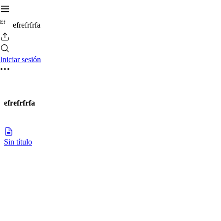
E
f
efrefrfrfa
Iniciar sesión
efrefrfrfa
Sin título