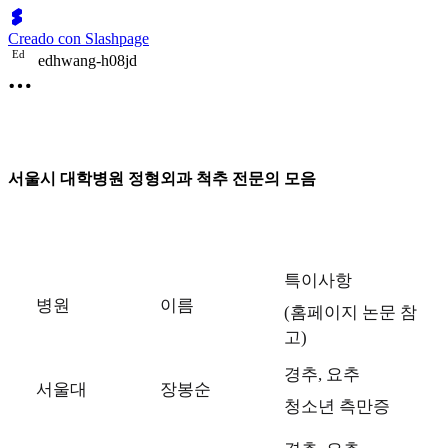
Creado con Slashpage
E
d
edhwang-h08jd
서울시 대학병원 정형외과 척추 전문의 모음
특이사항
병원
이름
(홈페이지 논문 참
고)
경추, 요추
서울대
장봉순
청소년 측만증