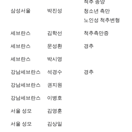
척추 종양
삼성서울
박진성
청소년 측만
노인성 척추변형
세브란스
김학선
척추측만증
세브란스
문성환
경추
세브란스
박시영
강남세브란스
석경수
경추
강남세브란스
권지원
강남세브란스
이병호
서울 성모
김영훈
서울 성모
김상일