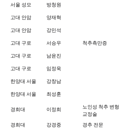
서울 성모
방청원
고대 안암
양재혁
고대 안암
강민석
고대 구로
서승우
척추측만증
고대 구로
남윤진
고대 구로
임정욱
한양대 서울
강창남
한양대 서울
최성훈
노인성 척추 변형
경희대
이정희
교정술
경희대
강경중
경추 전문