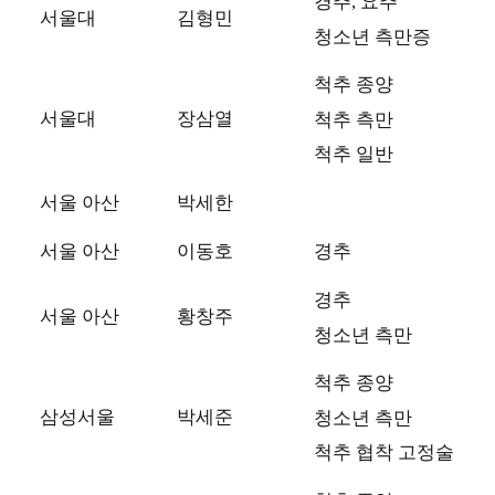
경추, 요추
서울대
김형민
청소년 측만증
척추 종양
서울대
장삼열
척추 측만
척추 일반
서울 아산
박세한
서울 아산
이동호
경추
경추
서울 아산
황창주
청소년 측만
척추 종양
삼성서울
박세준
청소년 측만
척추 협착 고정술