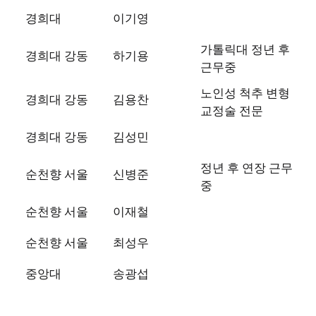
경희대
이기영
가톨릭대 정년 후
경희대 강동
하기용
근무중
노인성 척추 변형
경희대 강동
김용찬
교정술 전문
경희대 강동
김성민
정년 후 연장 근무
순천향 서울
신병준
중
순천향 서울
이재철
순천향 서울
최성우
중앙대
송광섭