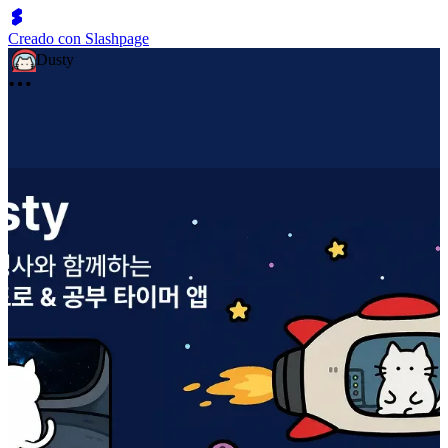
Creado con Slashpage
Dusty