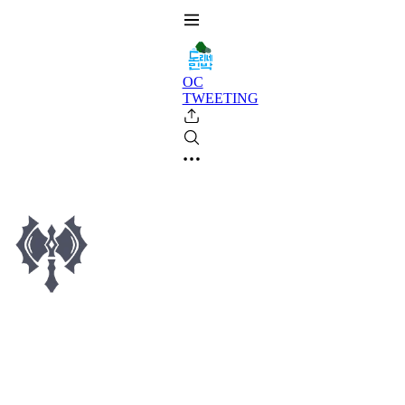
OC
TWEETING