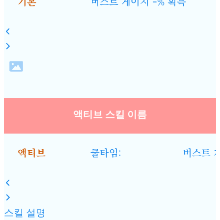
기본
버스트 게이지 -% 획득
액티브 스킬 이름
액티브
쿨타임:
버스트 게
스킬 설명