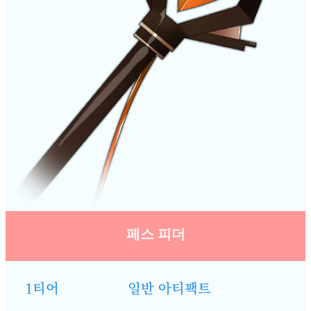
페스 피더
1티어
일반 아티팩트