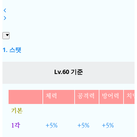
1. 스탯
Lv.60 기준
체력
공격력
방어력
치명
기본
1각
+5%
+5%
+5%