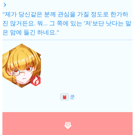
"제가 당신같은 분께 관심을 가질 정도로 한가하
진 않거든요. 뭐... 그 쪽에 있는 '저'보단 낫다는 말
은 맘에 들긴 하네요."
쿤
불
⟱