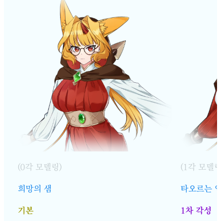
(0각 모델링)
(1각 모델링
희망의 샘
타오르는 
기본
1차 각성