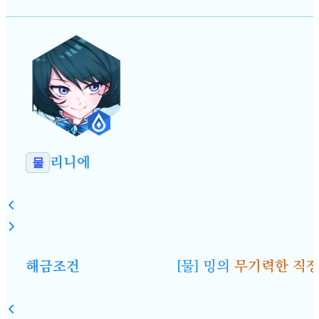
리니에
물
해금조건
[물] 밍의
무기력한 직