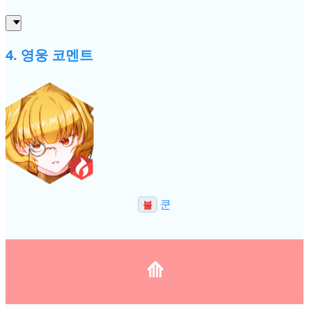
4. 영웅 코멘트
쿤
불
⟰