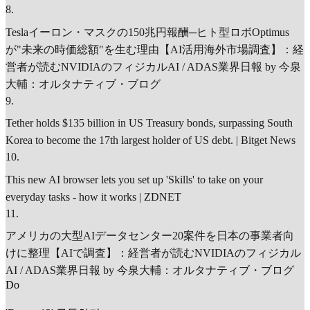
8
.
Teslaイーロン・マスクの150兆円報酬─ヒト型ロボOptimus
が"未来の時価総額"を生む理由【AI活用海外市場調査】：経
営者が読むNVIDIAのフィジカルAI / ADAS業界日報 by 今泉
大輔：オルタナティブ・ブログ
9
.
Tether holds $135 billion in US Treasury bonds, surpassing South
Korea to become the 17th largest holder of US debt. | Bitget News
10
.
This new AI browser lets you set up 'Skills' to take on your
everyday tasks - how it works | ZDNET
11
.
アメリカの大型AIデータセンター20案件を日本の事業者向
けに整理【AIで調査】：経営者が読むNVIDIAのフィジカル
AI / ADAS業界日報 by 今泉大輔：オルタナティブ・ブログ
D
o