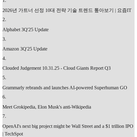
1
.
2026년 가트너 선정 10대 전략 기술 트렌드 톺아보기 | 요즘IT
2
.
Alphabet 3Q'25 Update
3
.
Amazon 3Q'25 Update
4
.
Clouded Judgement 10.31.25 - Cloud Giants Report Q3
5
.
Grammarly rebrands and launches AI-powered Superhuman GO
6
.
Meet Grokipedia, Elon Musk's anti-Wikipedia
7
.
OpenAI's next big project might be Wall Street and a $1 trillion IPO
| TechSpot