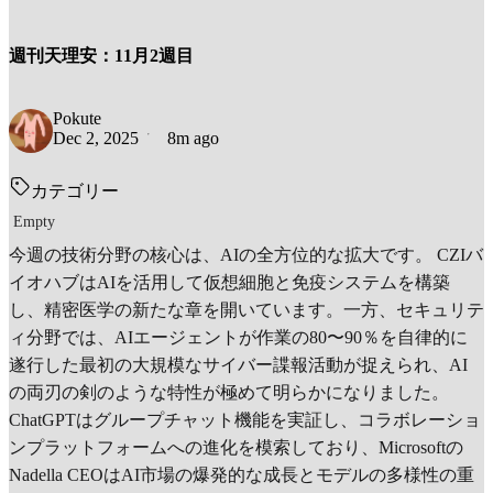
週刊天理安：11月2週目
Pokute
Dec 2, 2025
8m ago
カテゴリー
Empty
今週の技術分野の核心は、AIの全方位的な拡大です。 CZIバ
イオハブはAIを活用して仮想細胞と免疫システムを構築
し、精密医学の新たな章を開いています。一方、セキュリテ
ィ分野では、AIエージェントが作業の80〜90％を自律的に
遂行した最初の大規模なサイバー諜報活動が捉えられ、AI
の両刃の剣のような特性が極めて明らかになりました。
ChatGPTはグループチャット機能を実証し、コラボレーショ
ンプラットフォームへの進化を模索しており、Microsoftの
Nadella CEOはAI市場の爆発的な成長とモデルの多様性の重