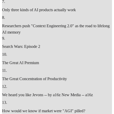
7
.
Only three kinds of AI products actually work
8
.
Researchers push "Context Engineering 2.0" as the road to lifelong
AI memory
9
.
Search Wars: Episode 2
10
.
The Great AI Premium
11
.
The Great Concentration of Productivity
12
.
We heard you like Jevons -- by a16z New Media -- a16z
13
.
How would we know if market were "AGI" pilled?