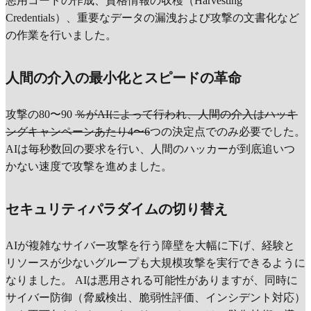
悪用コードの作成、資格情報の収穫（Harvesting
Credentials）、重要なデータの漏洩および攻撃の文書化など
の作業を行いました。
人間の介入の最小化とスピードの革命
攻撃の80〜90
％がAIによって行われ、人間の介入はハッキ
ングキャンペーンあたり4〜6
つの決定点でのみ必要でした。
AIは毎秒数回の要求を行い、人間のハッカーが到底追いつ
かない速度で攻撃を進めました。
セキュリティパラダイムの切り替え
AIが複雑なサイバー攻撃を行う障壁を大幅に下げ、経験と
リソースが少ないグループも大規模攻撃を実行できるように
なりました。 AIは悪用される可能性がありますが、同時に
サイバー防御（脅威検出、脆弱性評価、インシデント対応）