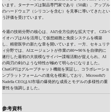
います。ターナーズは製品専門家であり（50歳）、アップル
のハードウェア（シリコンを含む）を見事に導いてきたとい
う評価を受けています。
今週の技術分野の核心は、AIの全方位的な拡大です。 CZIバ
イオハブはAIを活用して仮想細胞と免疫システムを構築
し、精密医学の新たな章を開いています。一方、セキュリテ
ィ分野では、AIエージェントが作業の80〜90％を自律的に
遂行した最初の大規模なサイバー諜報活動が捉えられ、AI
の両刃の剣のような特性が極めて明らかになりました。
ChatGPTはグループチャット機能を実証し、コラボレーショ
ンプラットフォームへの進化を模索しており、Microsoftの
Nadella CEOはAI市場の爆発的な成長とモデルの多様性の重
要性を強調しました。
参考資料