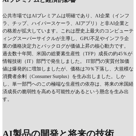
公共市場ではAIプレミアムは明確であり、AI企業（インフ
ラ、チップ、ハイパースケーラ、AIアプリ）と非AI企業と
の格差が拡大しています。これは歴史上最大のコンピューテ
ィングスーパーサイクルが主導し、GPU不足やインフラ企
業の価格決定力とバックログが価値上昇の核心動力です。
過去数十年間、米国の総要素生産性（TFP）成長の約45％が
情報技術（IT）部門で発生しました。 IT部門の実質付加価
値は爆発的に増加しましたが、価格は70％下落し、大規模な
消費者余剰（Consumer Surplus）を生み出しました。しか
し、単一部門へのこの極端な生産性の依存は、将来の米国経
済成長の脆弱性を高める可能性があるという懸念を生み出
す。
AI製品の開発と将来の技術