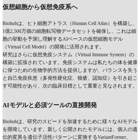
仮想細胞から仮想免疫系へ
Biohubは、ヒト細胞アトラス（Human Cell Atlas）を構築し、
1億2,500万個の細胞転写物データセットを確保し、これは細
胞の挙動を予測し理解するAIベースの仮想細胞モデル
（Virtual Cell Model）の開発に活用されます。
研究はさらに仮想免疫システム（Virtual Immune System）の
構築に拡張されています。免疫システムは私たちの体を健康
に保つための生物学的方法を提供しますが、バランスを失う
と自己免疫疾患（多発性硬化症、狼瘡、認知症）を引き起こ
す可能性があり、次の臨床目標として重要と見なされます。
AIモデルと必須ツールの直接開発
Biohubは、研究のスピードを加速するために様々なAIモデル
を開発しています。新しく公開されたモデルには、個人の遺
伝的変異を遺伝子活性パターンに変換するVariantFormer、