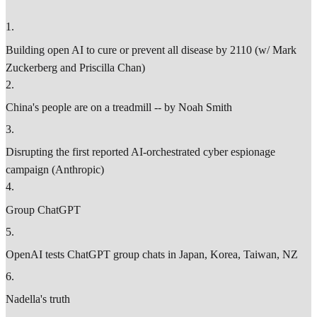
1
.
Building open AI to cure or prevent all disease by 2110 (w/ Mark
Zuckerberg and Priscilla Chan)
2
.
China's people are on a treadmill -- by Noah Smith
3
.
Disrupting the first reported AI-orchestrated cyber espionage
campaign (Anthropic)
4
.
Group ChatGPT
5
.
OpenAI tests ChatGPT group chats in Japan, Korea, Taiwan, NZ
6
.
Nadella's truth