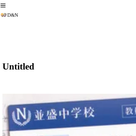
D&N
Untitled