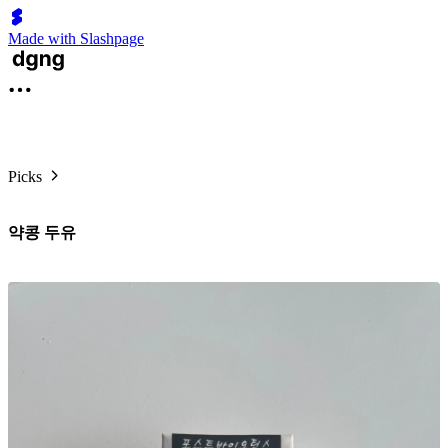
Made with Slashpage
Picks
약콩 두유