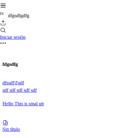
D
f
dfgsdfgdfg
Iniciar sesión
fdgsdfg
dfssdf\f\sdf
sdf sdf sdf sdf sdf
Hello This is smal utt
Sin título