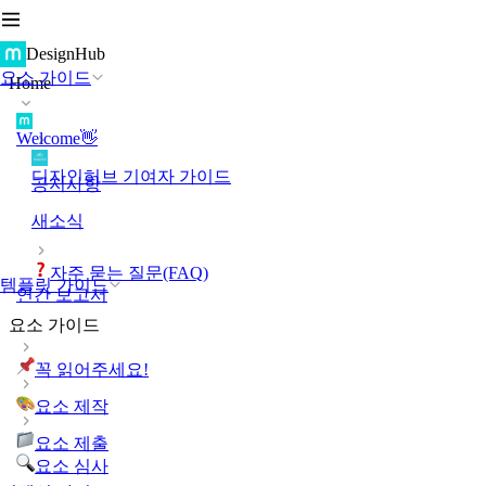
DesignHub
요소 가이드
Home
Welcome👋
디자인허브 기여자 가이드
공지사항
새소식
자주 묻는 질문(FAQ)
템플릿 가이드
연간 보고서
요소 가이드
꼭 읽어주세요!
요소 제작
요소 제출
요소 심사