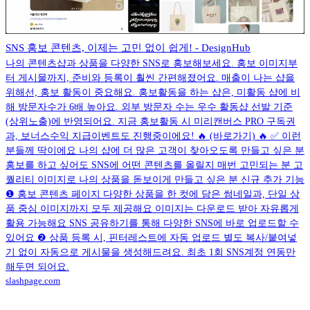
SNS 홍보 콘텐츠, 이제는 고민 없이 쉽게! - DesignHub
나의 콘텐츠샵과 상품을 다양한 SNS로 홍보해보세요. 홍보 이미지부
터 게시물까지, 준비와 등록이 훨씬 간편해졌어요. 매출이 나는 샵을
위해선, 홍보 활동이 중요해요. 홍보활동을 하는 샵은, 미활동 샵에 비
해 방문자수가 6배 높아요. 외부 방문자 수는 우수 활동샵 선발 기준
(상위노출)에 반영되어요. 지금 홍보활동 시 미리캔버스 PRO 구독권
과, 보너스수익 지급이벤트도 진행중이에요! 🔥 (바로가기) 🔥 ✅ 이런
분들께 딱이에요 나의 샵에 더 많은 고객이 찾아오도록 만들고 싶은 분
홍보를 하고 싶어도 SNS에 어떤 콘텐츠를 올릴지 매번 고민되는 분 고
퀄리티 이미지로 나의 상품을 돋보이게 만들고 싶은 분 신규 추가 기능
❶ 홍보 콘텐츠 페이지 다양한 상품을 한 컷에 담은 썸네일과, 단일 상
품 중심 이미지까지 모두 제공해요 이미지는 다운로드 받아 자유롭게
활용 가능해요 SNS 공유하기를 통해 다양한 SNS에 바로 업로드할 수
있어요 ❷ 상품 등록 시, 핀터레스트에 자동 업로드 별도 복사/붙여넣
기 없이 자동으로 게시물을 생성해드려요. 최초 1회 SNS계정 연동만
해두면 되어요.
slashpage.com