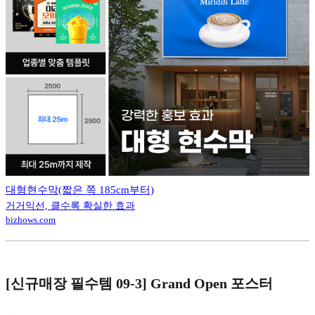
대형현수막(짧은 쪽 185cm부터)
거거익선, 클수록 확실한 효과
bizhows.com
[신규매장 필수템 09-3] Grand Open 포스터