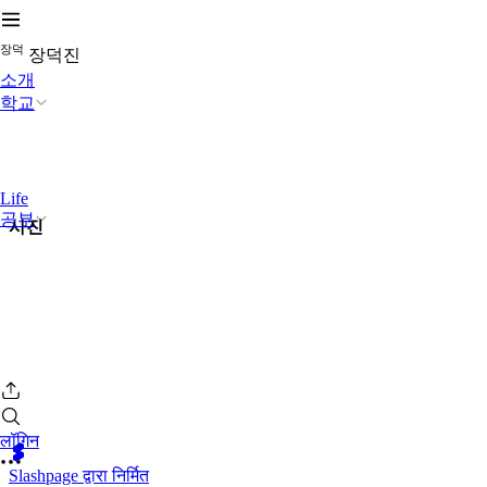
장
덕
장덕진
소개
학교
Life
공부
사진
लॉगिन
Slashpage द्वारा निर्मित