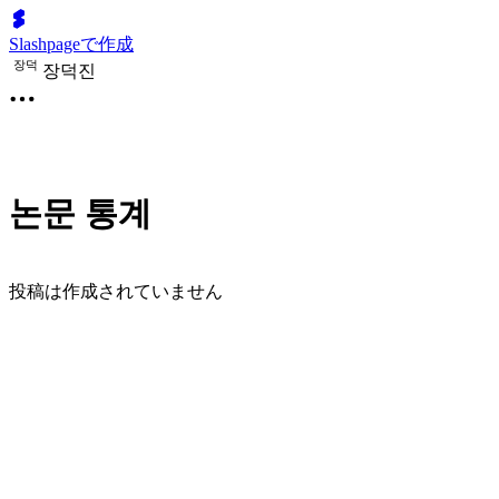
Slashpageで作成
장
덕
장덕진
논문 통계
投稿は作成されていません