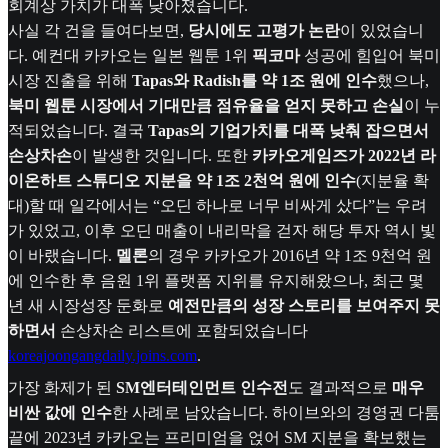
회계상 가치가 대폭 낮아졌습니다.
사실 각 건을 들여다보면,
당시에도 고평가 논란
이 있었습니
다. 예컨대 카카오는 일본 웹툰 1위
픽코마
성공에 힘입어 북미
시장 진출을 위해
Tapas와 Radish를 약 1조 원에 인수
했으나,
북미 웹툰 시장에서 기대만큼 점유율을 얻지 못하고 손실
이 누
적되었습니다. 결국
Tapas의 기업가치를 대폭 낮춰 잡으면서
손상차손
이 발생한 것입니다. 또한
카카오게임즈가 2022년 라
이온하트 스튜디오 지분을 약 1조 2천억 원에 인수
(지분율 확
대)할 때 일각에서는 “오딘 하나로 너무 비싸게 샀다”는 우려
가 있었고, 이후 오딘 매출이 내리막을 걷자 해당 투자 역시 빛
이 바랬습니다.
멜론
의 경우 카카오가 2016년 약 1조 9천억 원
에 인수한 후 음원 1위 플랫폼 지위를 유지해왔으나, 최근 몇
년 새 시장성장 둔화로
예전만큼의 성장 스토리를 보여주지 못
하면서
손상차손 리스트에 포함되었습니다
koreajoongangdaily.joins.com
.
가장 화제가 된
SM엔터테인먼트 인수전
도 결과적으로
매우
비싼 값에 인수
한 사례로 남았습니다. 하이브와의 경영권 다툼
끝에 2023년 카카오는 프리미엄을 얹어 SM 지분을 확보했는