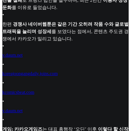
진출 실패
로 프랑스 법인을 철수하며, 최근 2년간
이용자 성장
둔화
를 이유로 들었습니다.
•
한편
경쟁사 네이버웹툰은 같은 기간 오히려 작품 수와 글로벌
트래픽을 늘리며 성장세
를 보였다는 점에서, 콘텐츠 주도권 경
쟁에서 카카오가 밀리고 있습니다.
•
v.daum.net
•
koreajoongangdaily.joins.com
•
kcomicsbeat.com
•
v.daum.net
•
게임:
카카오게임즈
는 대표 흥행작 ‘오딘’ 이후
이렇다 할 신작