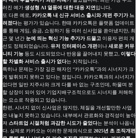
러진 예가
생성형 AI 열풍에 대한 대응 지연
입니다.
또 다른 예로,
카카오톡 내 신규 서비스 출시와 개편 주기가 느
려졌다
는 평가가 있습니다. 한때 카카오톡은 플랫폼 업데이트
를 통해 게임, 송금, 쇼핑하기 등 여러 신사업을 쏟아냈지만, 최
근 몇 년간
눈에 띄는 혁신 기능 추가가 드물고
이용자 편의 개
선도 정체되었습니다.
유저 인터페이스 개편
이나
새로운 커뮤
니티 기능
등도 시도되었으나 반응을 끌어내지 못했고,
이렇다
할 차별화 서비스 출시가 없다
는 지적입니다.
특히나 문제는 가장 깊은 해자인 “카카오톡”과의 시너지가 크
게 발휘되지 못하고 있다는 점입니다. 카카오톡과의 시너지가
없다면 일반 지주사와 크게 다를 바 없는 구조인데, 하물며 분
할 상장이 되어 있어 기업지배구조적으로도 시너지를 저해하
는 요소로 작용되고 있습니다.
한편, 시너지 없이 신사업은 많지만, 체질을 개선할만한 사업
은 내놓지 못하고 있습니다. 내부에서 관료화와 경직성이 높아
져
스타트업 시절처럼 과감한 시도가 줄었다
는 분석이 나옵니
다. 실제로 카카오는 이러한 문제의식으로
2025년 초 조직개편