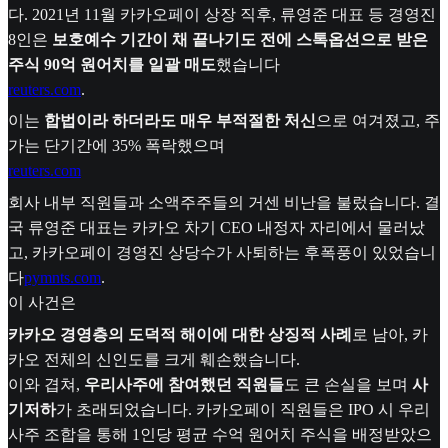
다. 2021년 11월 카카오페이 상장 직후, 류영준 대표 등 경영진
8인은
보호예수 기간이 채 끝나기도 전에 스톡옵션으로 받은
주식 90억 원어치를 일괄 매도
했습니다
reuters.com
.
이는
합법이라 하더라도 매우 부적절한 처신
으로 여겨졌고, 주
가는 단기간에 35% 폭락했으며
reuters.com
회사 내부 직원들과 소액주주들의 거센 비난을 불렀습니다. 결
국 류영준 대표는 카카오 차기 CEO 내정자 자리에서 물러났
고, 카카오페이 경영진 상당수가 사퇴하는 후폭풍이 있었습니
다
pymnts.com
.
이 사건은
카카오 경영층의 도덕적 해이에 대한 상징적 사례
로 남아, 카
카오 전체의 신인도를 크게 훼손했습니다.
이와 겹쳐,
우리사주에 참여했던 직원들
도 큰 손실을 보며
사
기저하
가 초래되었습니다. 카카오페이 직원들은 IPO 시 우리
사주 조합을 통해 1인당 평균 수억 원어치 주식을 배정받았으