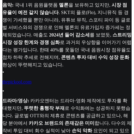
음악:
국내 1위 음원플랫폼
멜론
을 보유하고 있지만,
시장 점
유율이 예전 같지 않습니다
. SKT의 플로(Flo), 지니뮤직 등 경
쟁이 가세했을 뿐만 아니라, 유튜브 뮤직, 스포티 파이 등 글로
벌 서비스와의 경쟁으로 인해 멜론의 유료가입자 증가세는 정
체되었습니다. 매출도
2024년 들어 감소세
를 보였듯,
스트리밍
시장 성장 한계와 경쟁 심화
로 과거의 우상향을 이어가기 어렵
다는 평가입니다. 한때 40%를 웃돌던 국내 음원시장 점유율도
점차 하락 추세로 전해지며,
콘텐츠 투자 대비 수익 성장 둔화
현상이 뚜렷해지고 있습니다.
•
thepickool.com
•
드라마/영상:
카카오엔터는 드라마·영화 제작에도 투자를 확
대했지만,
뚜렷한 흥행작 부재
로 수익화에는 성공하지 못했습
니다. 글로벌 OTT와의 제휴로 콘텐츠를 공급하고 있으나, 해
당 분야에서
카카오 브랜드의 존재감은 미미
합니다. 다수의 제
작비 투입 대비 회수 실적이 낮아
손익 악화
요인이 되고 있으