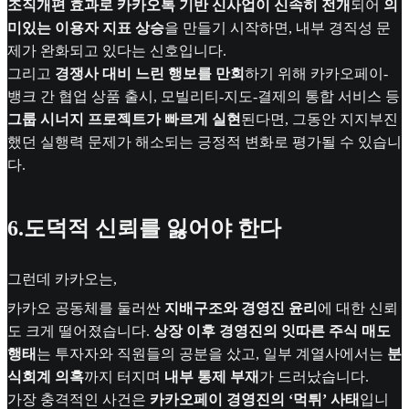
조직개편 효과로 카카오톡 기반 신사업이 신속히 전개
되어
의
미있는 이용자 지표 상승
을 만들기 시작하면, 내부 경직성 문
제가 완화되고 있다는 신호입니다.
그리고
경쟁사 대비 느린 행보를 만회
하기 위해 카카오페이-
뱅크 간 협업 상품 출시, 모빌리티-지도-결제의 통합 서비스 등
그룹 시너지 프로젝트가 빠르게 실현
된다면, 그동안 지지부진
했던 실행력 문제가 해소되는 긍정적 변화로 평가될 수 있습니
다.
6.
도덕적 신뢰를 잃어야 한다
그런데 카카오는,
카카오 공동체를 둘러싼
지배구조와 경영진 윤리
에 대한 신뢰
도 크게 떨어졌습니다.
상장 이후 경영진의 잇따른 주식 매도
행태
는 투자자와 직원들의 공분을 샀고, 일부 계열사에서는
분
식회계 의혹
까지 터지며
내부 통제 부재
가 드러났습니다.
가장 충격적인 사건은
카카오페이 경영진의 ‘먹튀’ 사태
입니