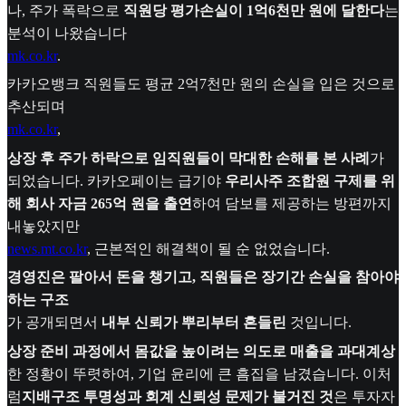
나, 주가 폭락으로
직원당 평가손실이 1억6천만 원에 달한다
는
분석이 나왔습니다
mk.co.kr
.
카카오뱅크 직원들도 평균 2억7천만 원의 손실을 입은 것으로
추산되며
mk.co.kr
,
상장 후 주가 하락으로 임직원들이 막대한 손해를 본 사례
가
되었습니다. 카카오페이는 급기야
우리사주 조합원 구제를 위
해 회사 자금 265억 원을 출연
하여 담보를 제공하는 방편까지
내놓았지만
news.mt.co.kr
, 근본적인 해결책이 될 순 없었습니다.
경영진은 팔아서 돈을 챙기고, 직원들은 장기간 손실을 참아야
하는 구조
가 공개되면서
내부 신뢰가 뿌리부터 흔들린
것입니다.
상장 준비 과정에서 몸값을 높이려는 의도로 매출을 과대계상
한 정황이 뚜렷하여, 기업 윤리에 큰 흠집을 남겼습니다. 이처
럼
지배구조 투명성과 회계 신뢰성 문제가 불거진 것
은 투자자