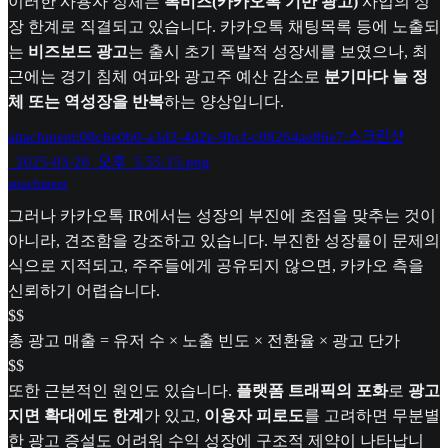
이러한 사용자 정체는
톡비즈(카카오톡 기반 광고)
사업의 성
장 한계로 직결되고 있습니다. 카카오톡 채팅목록 등에 노출되
는
비즈보드 광고
는 출시 초기 폭발적 성장세를 보였으나, 최
근에는 경기 침체 여파와 광고주 예산 감소로
분기마다 늘 정
체 또는 역성장을 반복
하는 양상입니다.
attachment:08c6e0b0-a3d2-4d2e-9bcf-c08264ae86e7:스크린샷
_2025-03-26_오후_5.55.15.png
attachment
그러나 카카오톡 IR에서는 성장의 부진에 초점을 맞추는 것이
아니라, 견조함을 강조하고 있습니다. 부진한 성장률이 문제의
식으로 지적되고, 주주들에게 공유되지 않으면, 카카오 측을
신뢰하기 어렵습니다.
$$
총 광고 매출 = 유저 수 × 노출 빈도 × 전환율 × 광고 단가
$$
또한 근본적인 원인도 있습니다.
플랫폼 트래픽의 포화
로
광고
지면 확대에도 한계
가 있고,
이용자 피로도
를 고려하면 무분별
한 광고 증설도 어려워 수익 성장에 구조적 제약이 나타납니