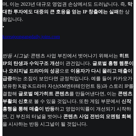
며, 이는 2023년 대규모 영업권 손상에서도 드러납니다. 즉,
막
대한 투자에도 대중의 큰 호응을 얻는 IP 창출에는 실패
한 상
황입니다.
•
koreajoongangdaily.joins.com
반등 시그널:
콘텐츠 사업 부진에서 벗어나기 위해서는
히트
IP의 탄생과 수익구조 개선
이 관건입니다.
글로벌 흥행 웹툰이
나 오리지널 드라마의 성공
으로
이용자가 다시 몰리고 매출이
급증
하는 조짐이 보인다면 긍정적입니다. 예를 들어 카카오가
보유한 K팝·K드라마 자산(SM엔터테인먼트 등)과 스토리 IP를
결합해
글로벌 메가히트 콘텐츠
를 만들어낸다면, 이는
콘텐츠
부활의 신호
로 볼 수 있을 것입니다. 또한 게임 부문에서
신작
흥행을 통해 매출이 반등
하고 영업이익률이 개선되기 시작하
면, 긴 부진의 터널을 벗어나
콘텐츠 사업 전반의 모멘텀 회복
을 시사하는 반등 시그널이 될 것입니다.