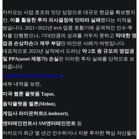
카카오는 사업 호조와 잇단 상장으로 대규모 현금을 확보했지
만,
이를 활용한 투자 의사결정에 잇따라 실패
했다는 지적을
받습니다. 2021~2022년 tech 업종 호황기에 공격적인 인수·투
자를 단행했으나, 기대만큼의 성과를 거두지 못하고
막대한 영
업권 손상차손
과
재무 부담
만 떠안은 사례가 여럿입니다.
대표적으로 2023년 실적에서 드러난
약 2조 원 규모의 영업권
및 PPA(asset 재평가) 손실
은 이러한 투자 실패를 단적으로 보
여줍니다
koreajoongangdaily.joins.com
.
세부 내역을 보면,
미국 웹툰 플랫폼 Tapas
,
음악플랫폼 멜론(Melon)
,
게임사 라이온하트(Lionheart)
,
엔터테인먼트사 SM엔터테인먼트
등
카카오가 최근 몇 년간 인수하거나 지분 투자한 핵심 자산들의