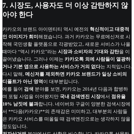
7. 시장도, 사용자도 더 이상 감탄하지 않
아야 한다
카카오의 브랜드 아이덴티티 역시 예전의
혁신적이고 대중적
인 이미지가 희미
해졌습니다. 과거 카카오는 무료메신저로 시
작해 국민생활 플랫폼으로 각광받았고, 새로운 서비스가 나올
때마다 “역시 카카오”라는
시장과 소비자의 기대와 감탄
을 이
끌어냈습니다. 그러나 이제는
카카오톡 외에 사람들이 열광하
거나 기본 앱으로 사용하는 서비스가 거의 없다
는 지적입니다.
다시 말해,
메신저를 제외하면 카카오 브랜드가 일상 소비의
디폴트가 아닌 영역
이 대부분입니다.
예를 들어
검색
분야를 보면, 카카오는 2014년 다음과 합병하
며 포털 사업을 이어왔지만
국내 검색엔진 시장
에서
점유율
10% 남짓에 불과
합니다. 네이버와 구글이 양분한 검색시장에
서 **다음(카카오)**의 존재감은 미미하고, 대부분의 사람들
은 카카오 서비스를 떠올릴 때 검색엔진으로는 생각하지 않을
정도입니다.
전자상거래
분야에서도 상황은 비슷합니다. 카카오톡 선물하