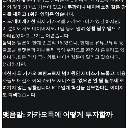
기와 몇몇 커머스 기능이 있으나,
쿠팡이나 네이버쇼핑 같은 강
자를 제치고 1위인 영역은 없습니다
.
지도/내비게이션
역시 카카오맵·카카오내비가 있긴 하지만,
이 분야에서도 네이버지도, T맵 등에 밀려
생활 필수 앱
으로
자리잡았다고 보기는 어렵습니다.
음악
은 멜론이 한때 압도적 1위였으나, 현재는 유튜브뮤직 등
글로벌 플랫폼과 지니뮤직 등의 추격으로 완전히 흔들리고 있
습니다.웹툰 역시 국내외로 네이버웹툰에 밀리고 있습니다.
정리하자면,
메신저 외 카카오 브랜드로서 넘버원인 서비스가 드물고
, 이용
자들도 메신저 이외 카카오 서비스를
‘없으면 안 될 필수재’로
여기지 않는 상황
입니다.
ICT 업계 혁신을 선도한다는 이미지
도 퇴색
했습니다.
맺음말: 카카오톡에 어떻게 투자할까