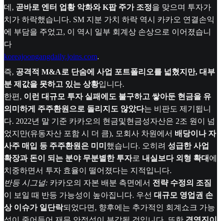
데,
곧바로 엔터 업황 악화와 K팝 주가 조정
을 맞으며 투자가
치가 하락했습니다. SM 지분 가치 하락 역시 카카오 연결손익
에 부담을 주었고, 이 역시 일부 회계상 손상으로 이어졌습니
다
koreajoongangdaily.joins.com
.
즉,
공격적 M&A로 단숨에 사업 포트폴리오를 넓혔지만, 대부
분 제값을 못하고 있는 상황
입니다.
한편,
이런 대규모 투자 실패에도 불구하고 쌓아둔 현금을 유
의미하게 주주환원으로 돌리지도 않았다
는 비판도 제기됩니
다. 2022년 말 기준 카카오의 현금및현금성자산은 2조 원이 넘
었지만(유동자산 포함 시 더 큼), 모회사 차원에서
배당이나 자
사주 매입 등 주주환원은 미미
했습니다. 오히려
성급한 사업
확장과 돈이 되는 분야 무분별한 투자
로
내실보다 외형 확대
에
치중하면서 투자 효율이 떨어졌다는 지적입니다.
반등 시그널:
카카오의 자본 배분 측면에서
전략 수정의 조짐
이 보일 때 반등 가능성이 높아집니다. 우선
대규모 영업권 손
상 이슈가 일단락
되었다면, 향후에는 추가적인 회계쇼크 가능
성이 줄어들어 재무 안정성이 부각될 것입니다. 또한
경영진이