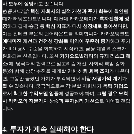
사 모두에 실망
하고 있습니다.
반등 시그널:
핵심 자회사의 실적 개선과 주가 회복
이 확인될
때가 터닝포인트입니다. 예컨대 카카오페이가
흑자전환에 성
공
하고 결제·송금 등
핵심 지표가 다시 성장세로 돌아선다면
,
이는 핀테크 부문의 턴어라운드를 의미합니다. 카카오뱅크도
예대마진 개선과 건전성 강화로 이익이 꾸준히 증가
하고 주가
가 IPO 당시 수준을 회복하기 시작하면, 금융 계열 리스크가
완화되는 신호입니다. 또한
카카오모빌리티의 규제 리스크 해
소
(예: 당국과의 협력으로 알고리즘 개선, 사회적 책임 강화
등)와 함께 상장 추진을 재개할 만한
신뢰 회복 조치
가 나온다
면, 그동안 눌렸던 가치가 부각되면서
시장 재평가의 계기
가
될 수 있습니다. 궁극적으로는 각 분할 자회사가
독립 기업으
로서 확고한 수익모델 입증
에 성공해야 하며,
그럴 경우 모회
사 카카오의 지분가치 상승과 투자심리 개선
으로 이어질 것입
니다.
4. 투자가 계속 실패해야 한다