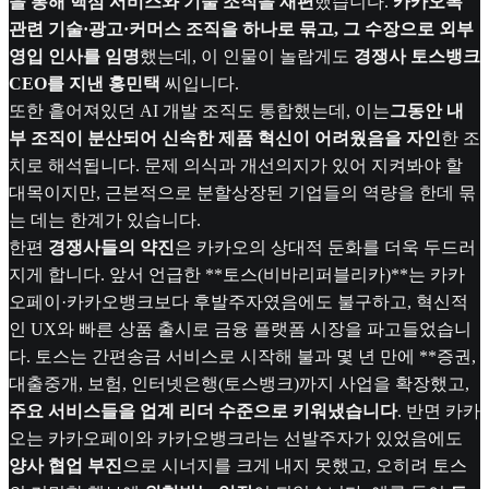
을 통해 핵심 서비스와 기술 조직을 재편
했습니다.
카카오톡
관련 기술·광고·커머스 조직을 하나로 묶고, 그 수장으로 외부
영입 인사를 임명
했는데, 이 인물이 놀랍게도
경쟁사 토스뱅크
CEO를 지낸 홍민택
씨입니다.
또한 흩어져있던 AI 개발 조직도 통합했는데, 이는
그동안 내
부 조직이 분산되어 신속한 제품 혁신이 어려웠음을 자인
한 조
치로 해석됩니다. 문제 의식과 개선의지가 있어 지켜봐야 할
대목이지만, 근본적으로 분할상장된 기업들의 역량을 한데 묶
는 데는 한계가 있습니다.
한편
경쟁사들의 약진
은 카카오의 상대적 둔화를 더욱 두드러
지게 합니다. 앞서 언급한 **토스(비바리퍼블리카)**는 카카
오페이·카카오뱅크보다 후발주자였음에도 불구하고, 혁신적
인 UX와 빠른 상품 출시로 금융 플랫폼 시장을 파고들었습니
다. 토스는 간편송금 서비스로 시작해 불과 몇 년 만에 **증권,
대출중개, 보험, 인터넷은행(토스뱅크)까지 사업을 확장했고,
주요 서비스들을 업계 리더 수준으로 키워냈습니다
. 반면 카카
오는 카카오페이와 카카오뱅크라는 선발주자가 있었음에도
양사 협업 부진
으로 시너지를 크게 내지 못했고, 오히려 토스