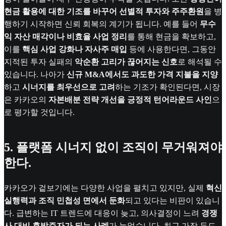
현금 활용에 대한 기조를 바꾸어
선별적 투자와 주주환원
을 병
행하기 시작하면 신뢰 회복의 계기가 됩니다. 예를 들어
무수
익 자산 매각이나 비효율 사업 정리
를 통해 현금을 확보하고,
이를
핵심 사업 강화나 자사주 매입
등에 사용한다면, 그동안
지적된 투자 실패의
악순환 고리가 끊어지는 신호
로 해석될 수
있습니다. 나아가
신규 M&A에서도 과도한 가격 지불을 지양
하고
시너지를 최우선으로 고려
하는 기조가 확인된다면, 시장
은 카카오의
자본배분 전략 개선을 긍정적 턴어라운드 사인
으
로 평가할 것입니다.
5. 플랫폼 시너지 없이 조직이 무거워져야
한다.
카카오가 겉보기에는 다양한 사업을 펼치고 있지만, 실제
혁신
실행력과 조직 민첩성 면에서 둔화
되고 있다는 비판이 있습니
다. 급변하는 IT 트렌드에 대응이 늦고, 의사결정이 느려
경쟁
사 대비 후발주자가 되는 사례
가 늘었습니다. 최근 가장 두드