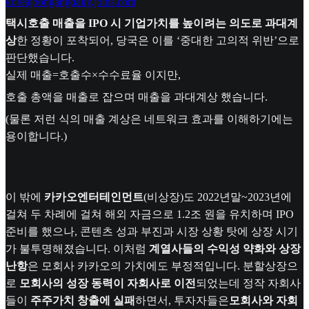
koreajoongangdaily.joins.com
택시호출 매출을 IPO 시 기업가치를 높이려는 의도로 과대계
상
한 정황이 포착되어, 당국은 이를 ‘중대한 고의적 위반’으로
판단했습니다.
실제 매출=호출수×수수료율 이지만,
호출 총액을 매출로 잡으며 매출을 과대계상 했습니다.
(물론 저런 식의 매출 계상은 네트워크 효과를 이해하기에는
용이합니다.)
이 밖에
카카오엔터테인먼트
(비상장)도 2022년말~2023년에
걸쳐 두 차례에 걸쳐 해외 자금으로 1.2조 원을 유치하며 IPO
준비를 했으나, 콘텐츠 성과 부진과 시장 상황 탓에 상장 시기
가 불투명해졌습니다. 이처럼
계열사들의 수익성 약화와 상장
난항
은 모회사 카카오의 가치에도 부정적입니다. 분할상장으
로
모회사의 성장 동력이 자회사로 이전
되었는데 정작 자회사
들이
주주가치 창출에 실패
하면서, 투자자들은
모회사와 자회