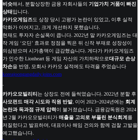
비슷
해서, 분할상장한 금융 자회사들의
기업가치 거품이 빠진
상태
입니다.
카카오게임즈
도 상장 당시 고평가 논란이 있었고, 이후 실적
악화가 이어지고, 크게 개선하지 못했습니다.
현재도 투자자 손실폭이 큽니다. 2022년 말 카카오게임즈는 대
작 게임 ‘오딘’ 효과로 정점을 찍은 뒤 신작 부재로 성장성이
의심받으며 시가총액이 급감했습니다. 게다가 카카오게임즈
가 인수한 Lionheart 등 게임 자산의 가치하락으로
대규모 손상
차손
을 반영, 모회사 카카오 실적에도 타격을 주었습니다
koreajoongangdaily.joins.com
.
카카오모빌리티
는 상장도 전에 들썩였습니다. 2022년 분할 후
사모펀드 매각 시도와 직원 반발
, 이어 2023~2024년에는
회계
논란과 독과점 규제 압력
이 불거졌습니다. 금융감독원은 2024
년 2월 카카오모빌리티가
매출을 고의로 부풀린 분식회계
를
저질렀다고 발표하며, 대표이사 해임 건의와 함께 검찰 고발을
예고했습니다.