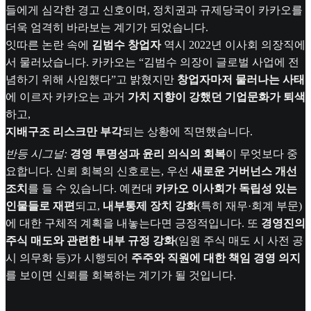
들에게 심각한 경고 신호이며, 정치권과 규제당국이 카카오를
더욱 엄격히 바라보는 계기가 되었습니다.
잇따른 논란 속에
김범수 창업자
역시 2022년 이사회 의장직에
서 물러났습니다. 카카오는 “김범수 의장이 글로벌 사업에 전
념하기 위해 사임했다”고 밝혔지만
창업자마저 물러나는 사태
에 이르자 카카오는 과거
가치 지향이 강했던 기업문화가 퇴색
하고,
지배구조 리스크만 부각
되는 상황에 직면했습니다.
반등 시그널:
경영 투명성과 윤리 의식의 회복
이 무엇보다 중
요합니다. 신뢰 회복의 신호로는, 우선
새로운 거버넌스 개선
조치
를 들 수 있습니다. 예컨대
카카오 이사회가 독립성 있는
인물들로 재편
되고,
내부통제 장치 강화
(특히 재무·회계 부문)
에 대한 구체적 계획을 내놓는다면 긍정적입니다. 또
경영진의
주식 매도와 관련한 내부 규정 강화
(임원 주식 매도 시 사전 공
시 의무화 등)가 시행되어
주주와 직원에 대한 책임 경영 의지
를 보이면 신뢰를 회복하는 계기가 될 것입니다.