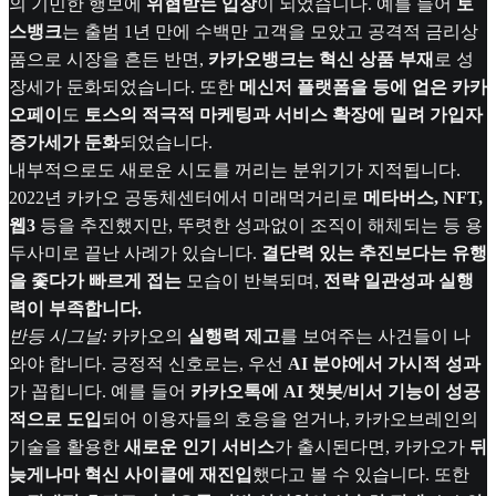
의 기민한 행보에
위협받는 입장
이 되었습니다. 예를 들어
토
스뱅크
는 출범 1년 만에 수백만 고객을 모았고 공격적 금리상
품으로 시장을 흔든 반면,
카카오뱅크는 혁신 상품 부재
로 성
장세가 둔화되었습니다. 또한
메신저 플랫폼을 등에 업은 카카
오페이
도
토스의 적극적 마케팅과 서비스 확장에 밀려 가입자
증가세가 둔화
되었습니다.
내부적으로도 새로운 시도를 꺼리는 분위기가 지적됩니다.
2022년 카카오 공동체센터에서 미래먹거리로
메타버스, NFT,
웹3
등을 추진했지만, 뚜렷한 성과없이 조직이 해체되는 등 용
두사미로 끝난 사례가 있습니다.
결단력 있는 추진보다는 유행
을 좇다가 빠르게 접는
모습이 반복되며,
전략 일관성과 실행
력이 부족합니다.
반등 시그널:
카카오의
실행력 제고
를 보여주는 사건들이 나
와야 합니다. 긍정적 신호로는, 우선
AI 분야에서 가시적 성과
가 꼽힙니다. 예를 들어
카카오톡에 AI 챗봇/비서 기능이 성공
적으로 도입
되어 이용자들의 호응을 얻거나, 카카오브레인의
기술을 활용한
새로운 인기 서비스
가 출시된다면, 카카오가
뒤
늦게나마 혁신 사이클에 재진입
했다고 볼 수 있습니다. 또한