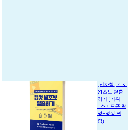
[전자책] 캡컷
왕초보 탈출
하기 (기획
+스마트폰 촬
영+영상 편
집)