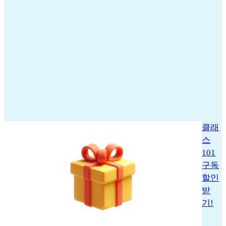
클래
스
101
구독
할인
받
기!