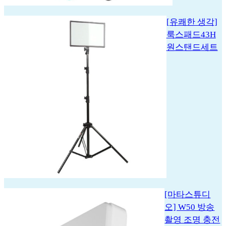
[유쾌한 생각]
룩스패드43H
원스탠드세트
[마타스튜디
오] W50 방송
촬영 조명 충전