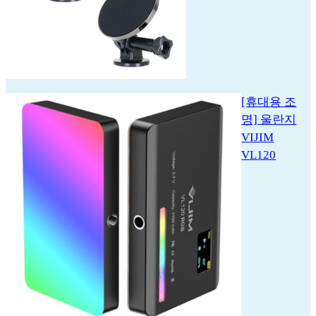
[휴대용 조
명] 울란지
VIJIM
VL120