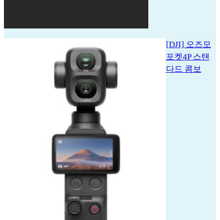
[DJI] 오즈모
포켓4P 스탠
다드 콤보