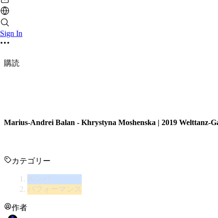
Sign In
購読
Marius-Andrei Balan - Khrystyna Moshenska | 2019 Welttanz
カテゴリー
ルンバ
パフォーマンス
作者