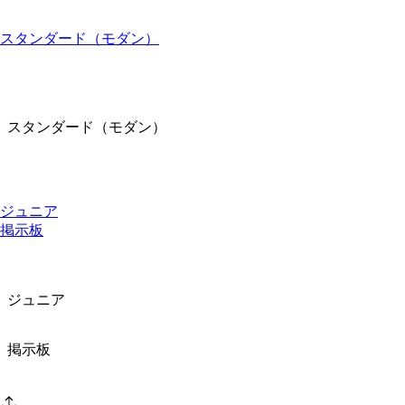
スタンダード（モダン）
スタンダード（モダン）
ジュニア
掲示板
ジュニア
掲示板