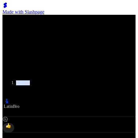
Made with Slashpage
Lumen Move
Armstyling im lateinamerikanischen Tanz
Kategorie
Technik
Autor
LatinBro