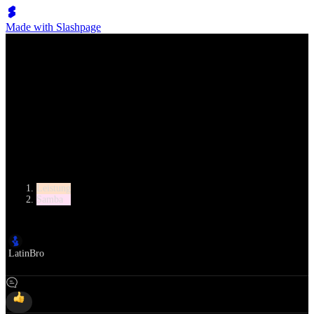
Made with Slashpage
Lumen Move
Troels Bager und Ina Jeliazkova - Samba | 375 Tanzstudio
Kategorie
Leistung
Samba
Autor
LatinBro