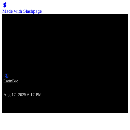
Made with Slashpage
Lumen Move
世界冠军 - 专业萨尔萨舞表演 On2 | Giulia 和 Fabrizio
作者
LatinBro
撰写本文时
Aug 17, 2025 6:17 PM