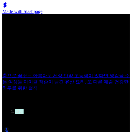
Made with Slashpage
Lumen Move
라틴댄스 커플 마리우스 안드레이 발란(Marius Andrei Balan)
과 크리스티나 모셴스카(Khrystyna Moshenska)의 따뜻한 일
상
춤으로 꿈꾸는 아름다운 세상
만약 초능력이 있다면
영감을 주
는 여성들
마이클 잭슨이 남긴 유산
요리, 또 다른 예술
건강한
하루를 위한 철칙
카테고리
라틴
작성자