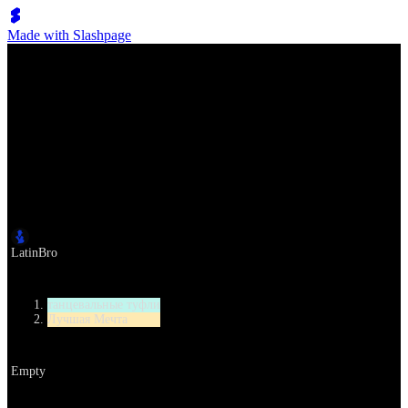
Made with Slashpage
Lumen Move
женская танцевальная обувь
Автор
LatinBro
Категория
танцевальные туфли
Лучшая Мечта
URL
Empty