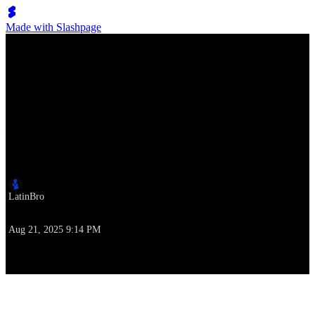
Made with Slashpage
Lumen Move
火箭女郎乐队《All That Jazz》Fosse 舞蹈致敬
作者
LatinBro
撰写本文时
Aug 21, 2025 9:14 PM