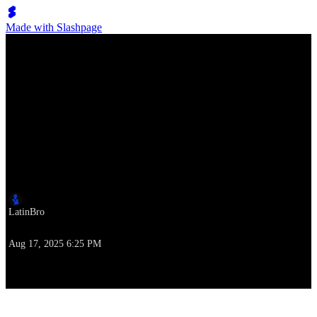
Made with Slashpage
Lumen Move
Thibault Ramirez & Emeline Rochefeuille – 1. Platz Strictly
Open Finals – Global Grand Prix 2022
Autor
LatinBro
Zeitpunkt der Erstellung
Aug 17, 2025 6:25 PM