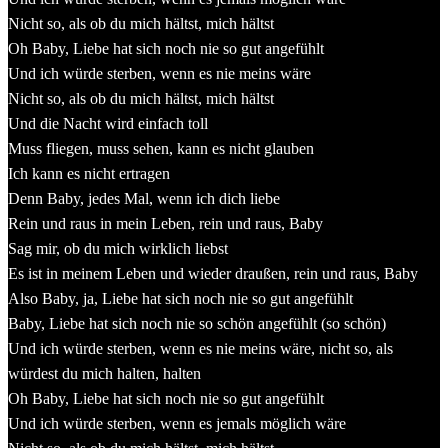
Nicht so, als ob du mich hältst, mich hältst
Oh Baby, Liebe hat sich noch nie so gut angefühlt
Und ich würde sterben, wenn es nie meins wäre
Nicht so, als ob du mich hältst, mich hältst
Und die Nacht wird einfach toll
Muss fliegen, muss sehen, kann es nicht glauben
Ich kann es nicht ertragen
Denn Baby, jedes Mal, wenn ich dich liebe
Rein und raus in mein Leben, rein und raus, Baby
Sag mir, ob du mich wirklich liebst
Es ist in meinem Leben und wieder draußen, rein und raus, Baby
Also Baby, ja, Liebe hat sich noch nie so gut angefühlt
Baby, Liebe hat sich noch nie so schön angefühlt (so schön)
Und ich würde sterben, wenn es nie meins wäre, nicht so, als
würdest du mich halten, halten
Oh Baby, Liebe hat sich noch nie so gut angefühlt
Und ich würde sterben, wenn es jemals möglich wäre