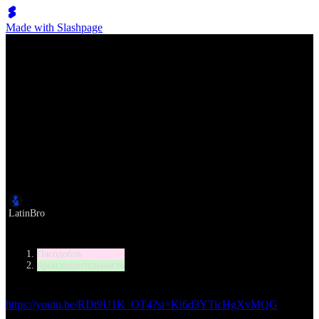
Made with Slashpage
Lumen Move
Dorin Frecautanu - Marina Sergeeva | 2022 Weltanz-Gala
Baden-Baden | Showdance Paso Doble
Автор
LatinBro
Категория
Пасодобль
производительность
https://youtu.be/RDt9U1K_OT4?si=Ki6d3YTicHgXvMQG