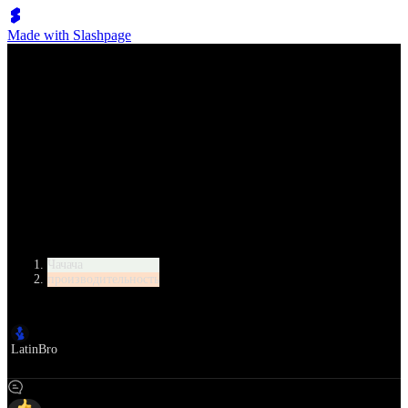
Made with Slashpage
Lumen Move
Открытый чемпионат Вашингтона 2014 года Риккардо и
Юлия — Ча-ча-ча
Категория
Чачача
производительность
Автор
LatinBro